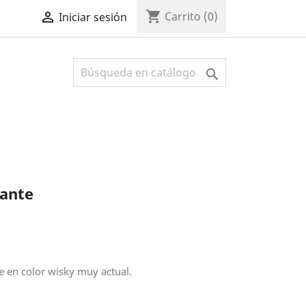
shopping_cart

Carrito
(0)
Iniciar sesión

 ante
e en color wisky muy actual.